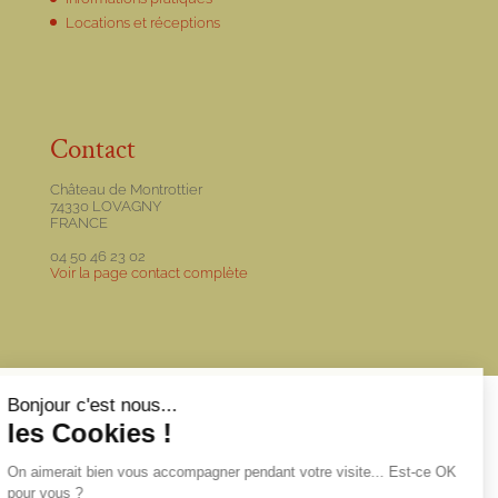
Locations et réceptions
Contact
Château de Montrottier
74330 LOVAGNY
FRANCE
04 50 46 23 02
Voir la page contact complète
Bonjour c'est nous...
les Cookies !
On aimerait bien vous accompagner
pendant votre visite... Est-ce OK pour vous
?