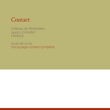
Contact
Château de Montrottier
74330 LOVAGNY
FRANCE
04 50 46 23 02
Voir la page contact complète