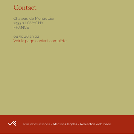
Contact
Château de Montrottier
74330 LOVAGNY
FRANCE
04 50 46 23 02
Voir la page contact complète
Tous droits réservés -
Mentions légales
-
Réalisation web Tyseo