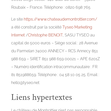
Roubaix – France. Téléphone : 0820 698 765
Le site
https://www.chateaudemontrottier.com/
a été construit par la société
Tyseo Marketing
Internet
/
Christophe BENOIT
, SASU TYSEO au
capital de 5000 euros – Siège social : 28 Avenue
du Parmelan 74000 ANNECY – RCS Annecy 851
988 659 – SIRET 851 988 659 00021 – APE 6201Z
– Numéro identification intracommunautaire : FR
81 851988659. Téléphone : 04 58 10 05 25. Email :
hello@tyseo.net
Liens hypertextes
Le château de Montrottier n’est pas responsable